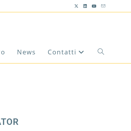
ro
News
Contatti
ATOR