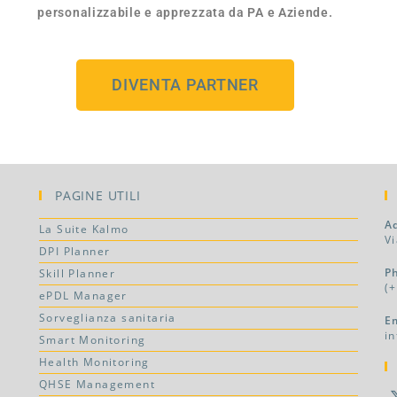
personalizzabile e apprezzata da PA e Aziende.
DIVENTA PARTNER
PAGINE UTILI
A
La Suite Kalmo
Vi
DPI Planner
P
Skill Planner
(
ePDL Manager
Sorveglianza sanitaria
E
i
Smart Monitoring
Health Monitoring
QHSE Management