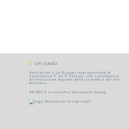
CHI SIAMO
Venicecom è un Gruppo internazionale di
Consulenza IT ed IT Factory, che contribuisce
all’evoluzione digitale delle aziende e del loro
business.
KALMO è un marchio Venicecom Group.