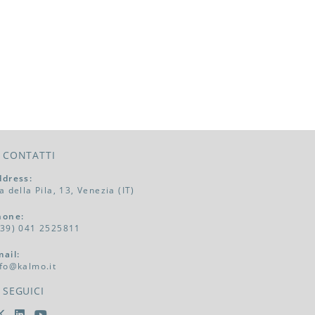
CONTATTI
ddress:
a della Pila, 13, Venezia (IT)
hone:
+39) 041 2525811
mail:
nfo@kalmo.it
SEGUICI